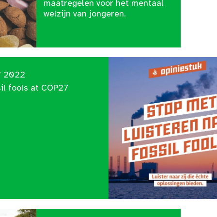
maatregelen voor het mentaal
welzijn van jongeren.
V 2022
il fools at COP27