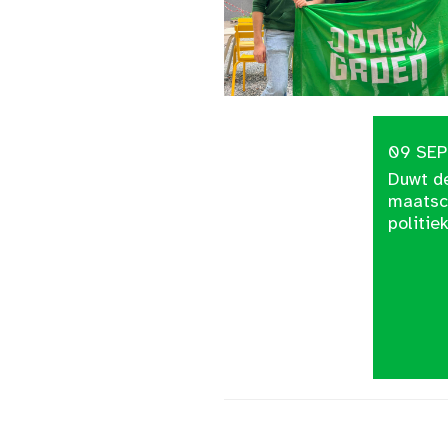
09 SEP
Duwt d
maatsc
politi