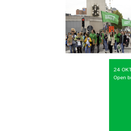
24 OK
Open br