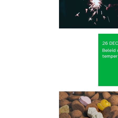
26 DE
Beleid 
tempera