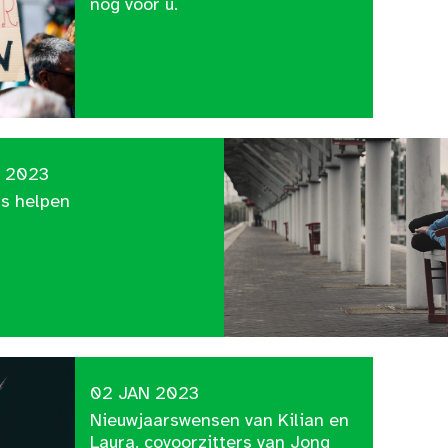
nog voor u.
 2023
ns helpen
02 JAN 2023
Nieuwjaarswensen van Kilian en
Laura, covoorzitters van Jong