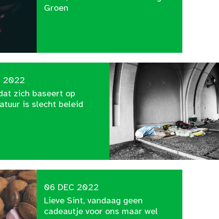
Groen
C 2022
dat zich baseert op
tuur is slecht beleid
06 DEC 2022
Lieve Sint, vandaag geen
cadeautje voor ons maar wel