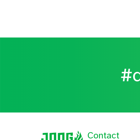
#d
Contact