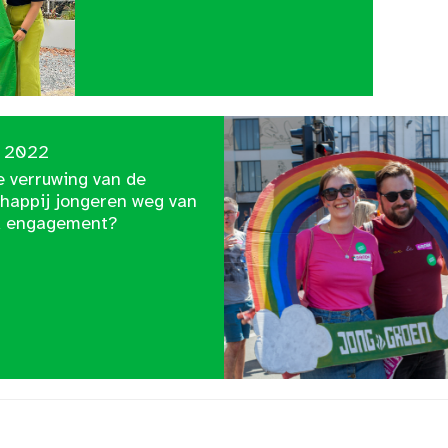
 2022
e verruwing van de
happij jongeren weg van
ek engagement?