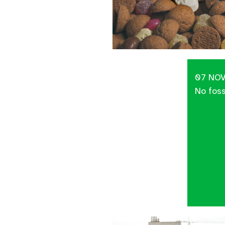
07 NO
No foss