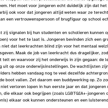
em. Het moet voor jongeren echt duidelijk zijn dat het
aarbij ook voor dat jongeren altijd weten waar ze terec
kan een vertrouwenspersoon of brugfiguur op school ech
t zij signalen bij hun studenten en scholieren kunnen 
en) voor het te laat is. Jongeren bevinden zich een gr
 niet dat leerkrachten blind zijn voor het mentaal welz
sgeven. Maak de job van leerkracht dus dragelijker, zo
 telt en waarvoor zij het onderwijs in zijn gegaan: de l
uit op onze onderwijsinstellingen. De wachtlijsten zij
iders hebben vandaag nog te veel dezelfde achtergron
de boot vallen. Zet daarom een buddywerking op. Zo zor
niet verloren lopen in hun eerste jaar en dat jongeren
 die elkaar ook begrijpen (zoals LGBTQIA+-jongeren 
nis) elkaar ook kunnen ondersteunen en een luisterend