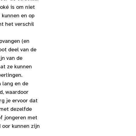
 oké is om niet
ht kunnen en op
t het verschil
opvangen (en
oot deel van de
ijn van de
dat ze kunnen
eerlingen.
n lang en de
d, waardoor
g je ervoor dat
 met dezelfde
of jongeren met
 oor kunnen zijn