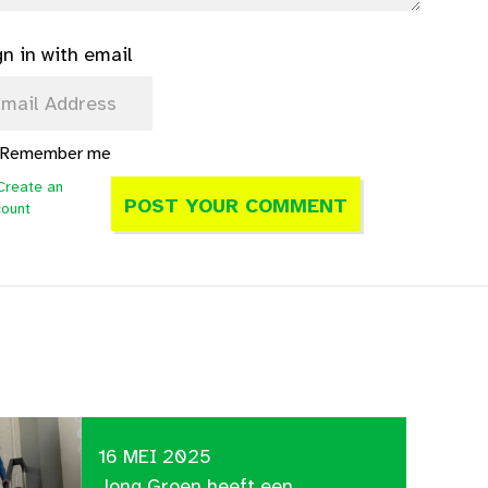
gn in with email
Remember me
Create an
count
16 MEI 2025
Jong Groen heeft een