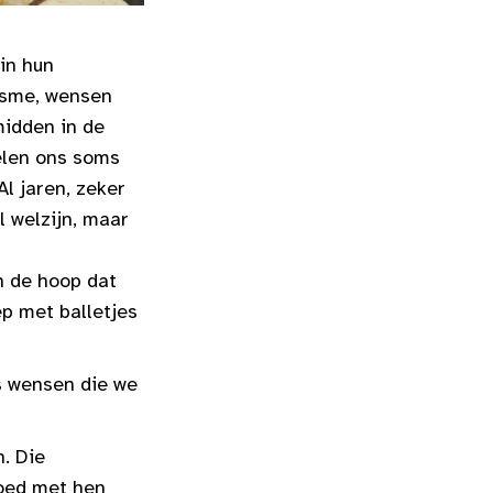
in hun
iasme, wensen
midden in de
elen ons soms
l jaren, zeker
 welzijn, maar
n de hoop dat
p met balletjes
s wensen die we
. Die
goed met hen