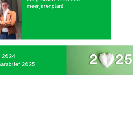
meerjarenplan!
C 2024
aarsbrief 2025