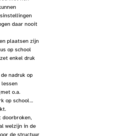
 kunnen
sinstellingen
ogen daar nooit
en plaatsen zijn
dus op school
zet enkel druk
 de nadruk op
e lessen
met o.a.
rk op school…
kt.
t doorbroken,
l welzijn in de
oor de structuur