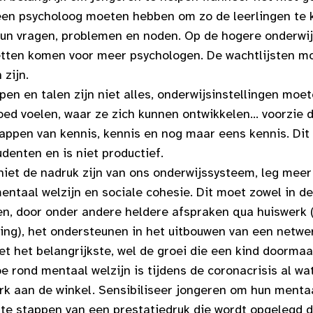
 een psycholoog moeten hebben om zo de leerlingen te
un vragen, problemen en noden. Op de hogere onderwij
tten komen voor meer psychologen. De wachtlijsten m
zijn.
n en talen zijn niet alles, onderwijsinstellingen moet
oed voelen, waar ze zich kunnen ontwikkelen… voorzie 
appen van kennis, kennis en nog maar eens kennis. Dit 
udenten en is niet productief.
niet de nadruk zijn van ons onderwijssysteem, leg meer
entaal welzijn en sociale cohesie. Dit moet zowel in d
en, door onder andere heldere afspraken qua huiswerk (
ing), het ondersteunen in het uitbouwen van een netwe
iet het belangrijkste, wel de groei die een kind doormaa
oe rond mentaal welzijn is tijdens de coronacrisis al wa
rk aan de winkel. Sensibiliseer jongeren om hun mentaa
 te stappen van een prestatiedruk die wordt opgelegd d