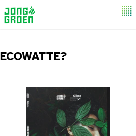
Togg
navi
ECOWATTE?