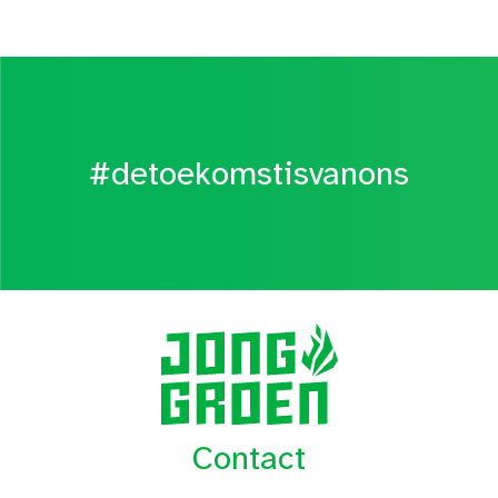
#detoekomstisvanons
Contact