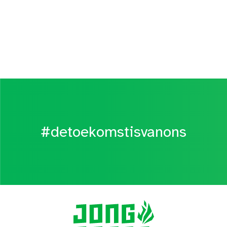
#detoekomstisvanons