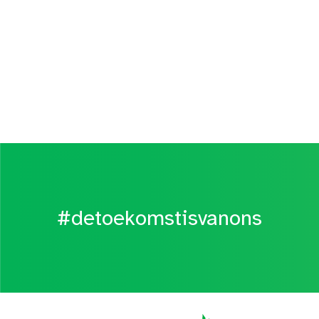
#detoekomstisvanons