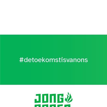
#detoekomstisvanons