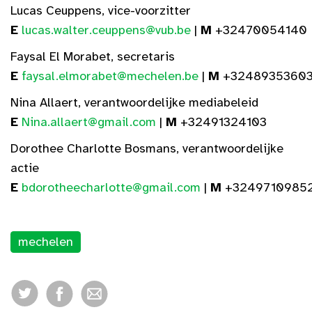
Lucas Ceuppens, vice-voorzitter
E
lucas.walter.ceuppens@vub.be
|
M
+32470054140
Faysal El Morabet, secretaris
E
faysal.elmorabet@mechelen.be
|
M
+3248935360
Nina Allaert, verantwoordelijke mediabeleid
E
Nina.allaert@gmail.com
|
M
+32491324103
Dorothee Charlotte Bosmans, verantwoordelijke
actie
E
bdorotheecharlotte@gmail.com
|
M
+3249710985
mechelen