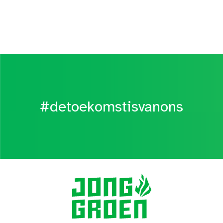
#detoekomstisvanons