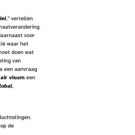
iel
,” vertellen
imaatverandering
 daarnaast voor
lië waar het
 moet doen wat
eling van
pa een aanvraag
air visum
een
lobal
,
luchtelingen.
 op de