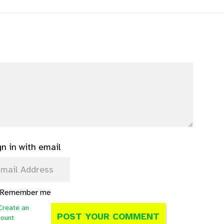
gn in with email
Remember me
Create an
count