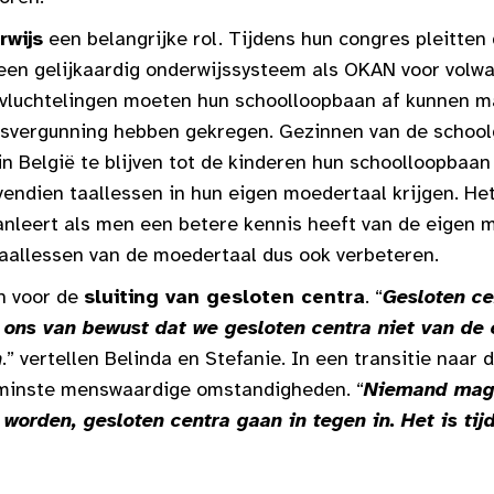
rwijs
een belangrijke rol. Tijdens hun congres pleitten
een gelijkaardig onderwijssysteem als OKAN voor volw
 vluchtelingen moeten hun schoolloopbaan af kunnen m
ijfsvergunning hebben gekregen. Gezinnen van de schoo
in België te blijven tot de kinderen hun schoolloopbaa
endien taallessen in hun eigen moedertaal krijgen. He
anleert als men een betere kennis heeft van de eigen 
taallessen van de moedertaal dus ook verbeteren.
n voor de
sluiting van gesloten centra
. “
Gesloten ce
 ons van bewust dat we gesloten centra niet van de
n
.” vertellen Belinda en Stefanie. In een transitie naar 
 minste menswaardige omstandigheden. “
Niemand mag
 worden, gesloten centra gaan in tegen in. Het is ti