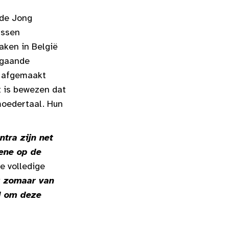
 de Jong
assen
aken in België
lgaande
n afgemaakt
t is bewezen dat
moedertaal. Hun
ntra zijn net
 ene op de
de volledige
 zomaar van
jd om deze