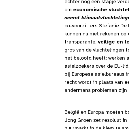
echter nog een stapje ver
om
economische vluchte
neemt
klimaatvluchteling
co-voorzitters Stefanie De
kunnen nu niet rekenen op e
transparante,
veilige en 
gros van de vluchtelingen 
het beloofd heeft: werken a
asielzoekers over de EU-li
bij Europese asielbureaus i
recht wordt in plaats van e
andermans problemen zijn 
België en Europa moeten bo
Jong Groen zet resoluut in
huurmarkt in de kiem te sm