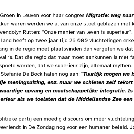
Groen in Leuven voor haar congres
Migratie: weg naar
kken waren werden we al van onze stoel geblazen met 
wendolyn Rutten: “Onze manier van leven is superieur”.
land heeft op twee jaar tijd 26 000 vluchtelingen erke
ng in de regio moet plaatsvinden dan vergeten we dat
val is. Dat die regio dat maar moet aankunnen is niet f
spoeld worden, dat we superieur zijn, allemaal mythen.
 Stefanie De Bock halen nog aan: “
Tuurlijk mogen we b
ije meningsuiting, enz. maar we schieten zelf tekort
swaardige opvang en maatschappelijke integratie. I
perieur als we toelaten dat de Middellandse Zee ee
olitieke partij een moedig discours om méér vluchtelin
Devriendt in De Zondag nog voor een humaner beleid. 