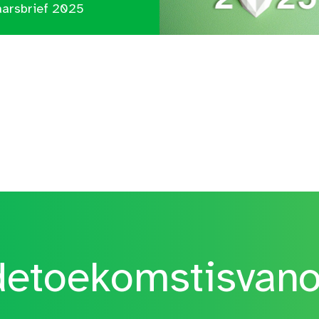
aarsbrief 2025
etoekomstisvan