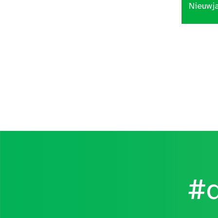
Nieuwj
#d