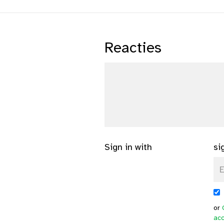
Reacties
Sign in with
si
or
ac