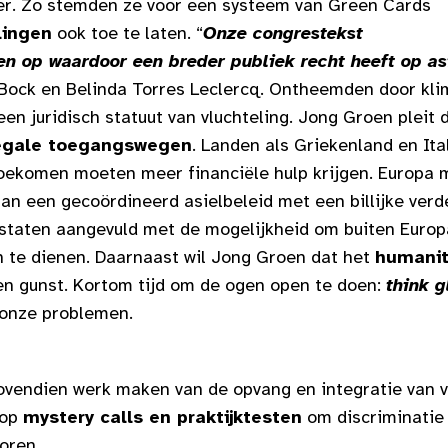
der. Zo stemden ze voor een systeem van Green Cards
lingen
ook toe te laten. “
Onze congrestekst
en
op waardoor een breder publiek recht heeft op as
 Bock en Belinda Torres Leclercq. Ontheemden door kl
en juridisch statuut van vluchteling. Jong Groen pleit
legale toegangswegen
. Landen als Griekenland en Ita
toekomen moeten meer financiële hulp krijgen. Europa
an een gecoördineerd asielbeleid met een billijke verd
dstaten aangevuld met de mogelijkheid om buiten Euro
n te dienen. Daarnaast wil Jong Groen dat het
humanit
en gunst. Kortom tijd om de ogen open te doen:
think g
onze problemen.
vendien werk maken van de opvang en integratie van v
 op
mystery calls en praktijktesten
om discriminatie
oren.