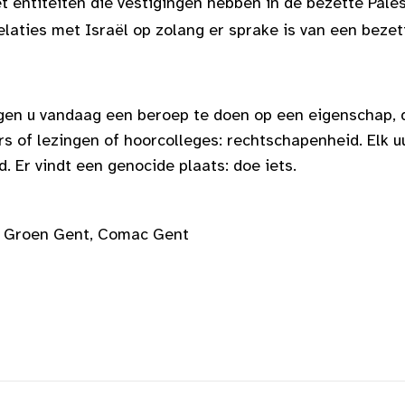
et entiteiten die vestigingen hebben in de bezette Pale
elaties met Israël op zolang er sprake is van een bezet
agen u vandaag een beroep te doen op een eigenschap, 
rs of lezingen of hoorcolleges: rechtschapenheid. Elk u
 Er vindt een genocide plaats: doe iets.
g Groen Gent, Comac Gent