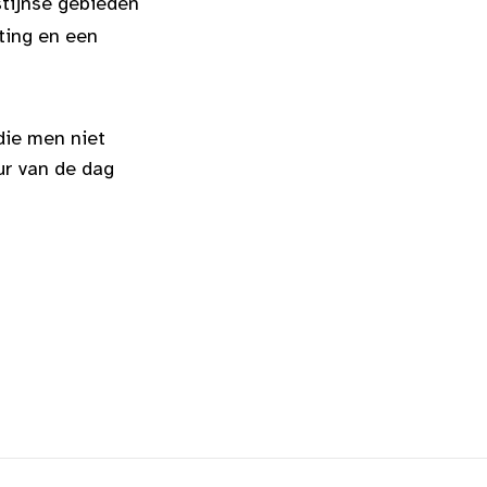
stijnse gebieden
ting en een
die men niet
ur van de dag