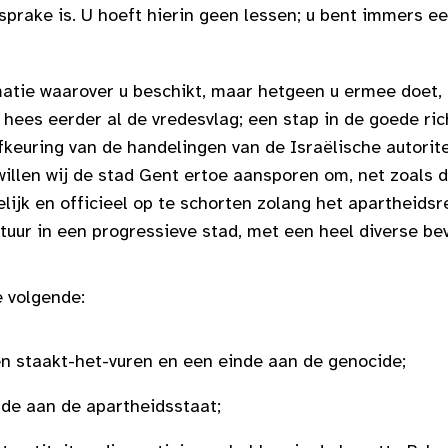
prake is. U hoeft hierin geen lessen; u bent immers ee
matie waarover u beschikt, maar hetgeen u ermee doet, 
 hees eerder al de vredesvlag; een stap in de goede ric
fkeuring van de handelingen van de Israëlische autorit
illen wij de stad Gent ertoe aansporen om, net zoals de
lijk en officieel op te schorten zolang het apartheids
tuur in een progressieve stad, met een heel diverse bev
e volgende:
n staakt-het-vuren en een einde aan de genocide;
nde aan de apartheidsstaat;