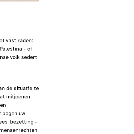
et vast raden:
Palestina - of
jnse volk sedert
an de situatie te
Dat miljoenen
een
et pogen uw
ees: bezetting -
l mensenrechten