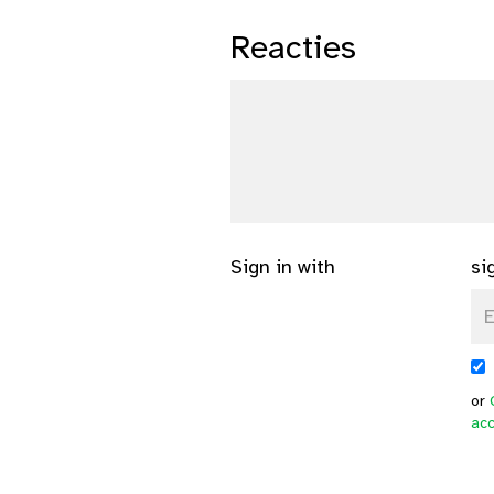
Reacties
Sign in with
si
or
ac