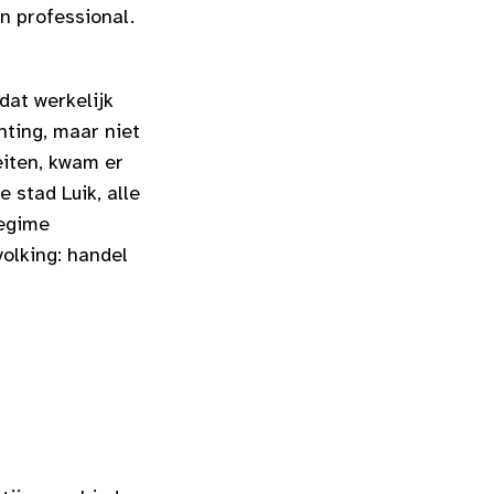
n professional.
dat werkelijk
hting, maar niet
eiten, kwam er
 stad Luik, alle
regime
olking: handel