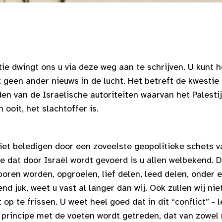
ie dwingt ons u via deze weg aan te schrijven. U kunt h
geen ander nieuws in de lucht. Het betreft de kwestie 
en van de Israëlische autoriteiten waarvan het Palesti
ooit, het slachtoffer is.
 niet beledigen door een zoveelste geopolitieke schets v
 dat door Israël wordt gevoerd is u allen welbekend. 
oren worden, opgroeien, lief delen, leed delen, onder 
d juk, weet u vast al langer dan wij. Ook zullen wij ni
op te frissen. U weet heel goed dat in dit “conflict” - l
jk principe met de voeten wordt getreden, dat van zowe