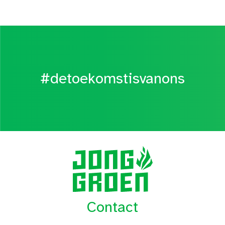
#detoekomstisvanons
Contact