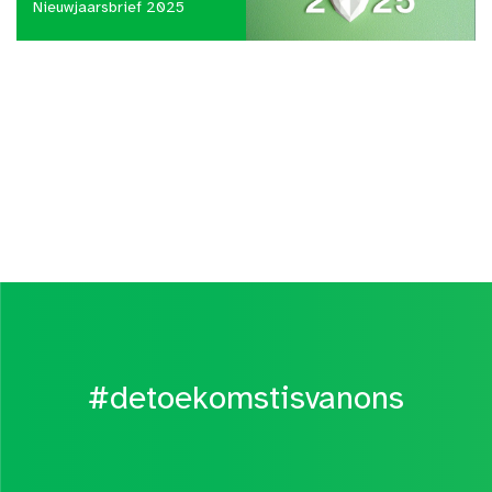
Nieuwjaarsbrief 2025
#detoekomstisvanons