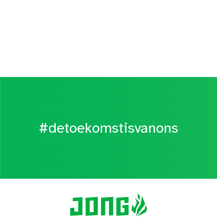
#detoekomstisvanons