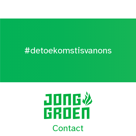
#detoekomstisvanons
Contact