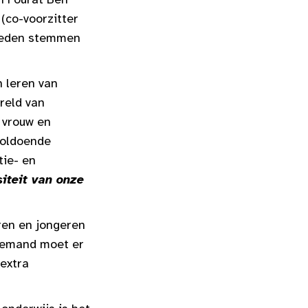
(co-voorzitter
 leden stemmen
n leren van
reld van
, vrouw en
voldoende
tie- en
iteit van onze
ren en jongeren
 iemand moet er
extra