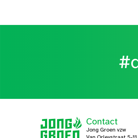
#d
Contact
Jong Groen vzw
Van Orleystraat 5-11