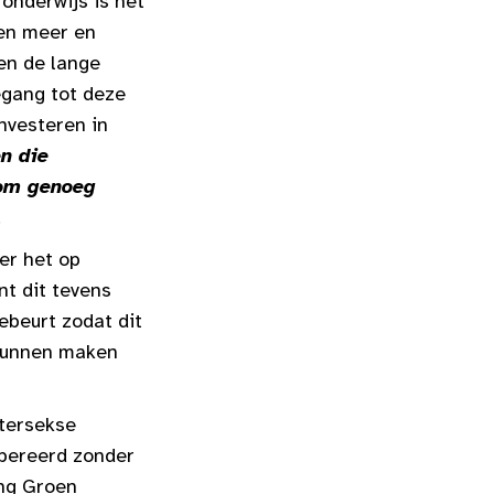
onderwijs is het
nen meer en
en de lange
egang tot deze
nvesteren in
n die
 om genoeg
.
er het op
nt dit tevens
ebeurt zodat dit
 kunnen maken
ntersekse
opereerd zonder
ong Groen