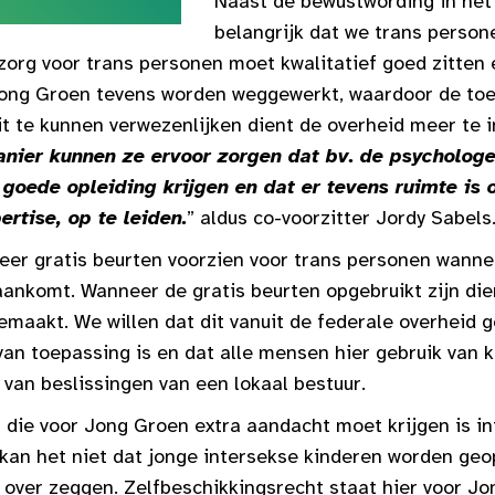
Naast de bewustwording in het 
belangrijk dat we trans perso
zorg voor trans personen moet kwalitatief goed zitten 
Jong Groen tevens worden weggewerkt, waardoor de to
it te kunnen verwezenlijken dient de overheid meer te i
nier kunnen ze ervoor zorgen dat bv. de psychologe
goede opleiding krijgen en dat er tevens ruimte is
rtise, op te leiden.
” aldus co-voorzitter Jordy Sabels
er gratis beurten voorzien voor trans personen wanne
aankomt. Wanneer de gratis beurten opgebruikt zijn die
maakt. We willen dat dit vanuit de federale overheid g
van toepassing is en dat alle mensen hier gebruik van
 van beslissingen van een lokaal bestuur.
die voor Jong Groen extra aandacht moet krijgen is i
kan het niet dat jonge intersekse kinderen worden ge
en over zeggen. Zelfbeschikkingsrecht staat hier voor J