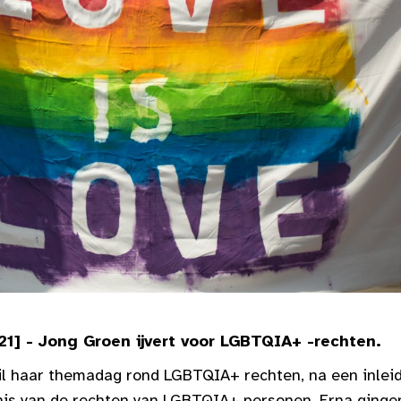
] - Jong Groen ijvert voor LGBTQIA+ -rechten.
il haar themadag rond LGBTQIA+ rechten, na een inlei
nis van de rechten van LGBTQIA+ personen. Erna ginge