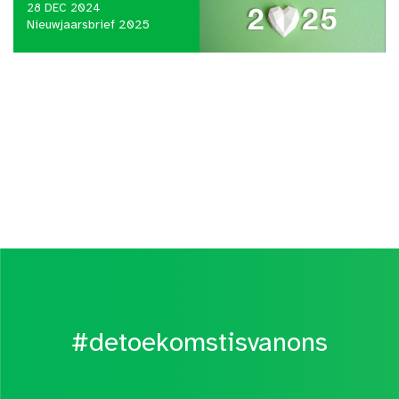
28 DEC 2024
Nieuwjaarsbrief 2025
#detoekomstisvanons