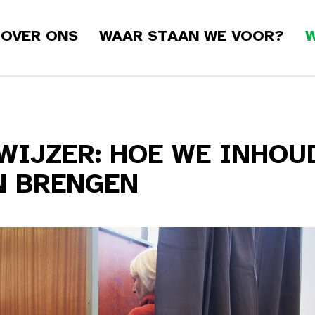
OVER ONS
WAAR STAAN WE VOOR?
W
WIJZER: HOE WE INHOU
N BRENGEN