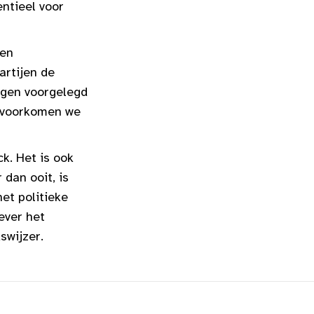
entieel voor
een
artijen de
ingen voorgelegd
o voorkomen we
k. Het is ook
dan ooit, is
et politieke
ever het
swijzer.