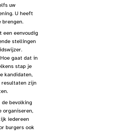
elfs uw
ening. U heeft
e brengen.
et een eenvoudig
ende stellingen
idswijzer.
 Hoe gaat dat in
elkens stap je
le kandidaten,
 resultaten zijn
ten.
t de bevolking
e organiseren,
ijk iedereen
or burgers ook