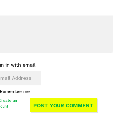
gn in with email
Remember me
Create an
count