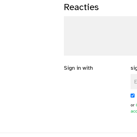
Reacties
Sign in with
si
or
ac