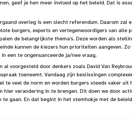
en, geef je hen meer invloed op het beleid. Dat is ess
rgaand overleg is een slecht referendum. Daarom zal 
lote burgers, experts en vertegenwoordigers van alle p
bepalen de belangrijkste thema’s. Deze worden als stell
 einde kunnen de kiezers hun prioriteiten aangeven. Z
t in een te ongenuanceerde ja/nee vraag.
n al voorgesteld door denkers zoals David Van Reybrouc
nspraak toeneemt. Vandaag zijn beslissingen complexer 
l te veel de norm en worden burgers steeds vaker uit h
om hier verandering in te brengen. Dit doen we door acti
 te gaan. En dat begint in het stemhokje met de beleid