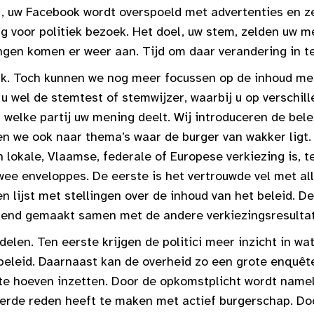
l, uw Facebook wordt overspoeld met advertenties en z
ig voor politiek bezoek. Het doel, uw stem, zelden uw m
ingen komen er weer aan. Tijd om daar verandering in t
ijk. Toch kunnen we nog meer focussen op de inhoud m
 u wel de stemtest of stemwijzer, waarbij u op verschill
welke partij uw mening deelt. Wij introduceren de bele
en we ook naar thema’s waar de burger van wakker ligt.
n lokale, Vlaamse, federale of Europese verkiezing is, t
wee enveloppes. De eerste is het vertrouwde vel met al
n lijst met stellingen over de inhoud van het beleid. De
kend gemaakt samen met de andere verkiezingsresulta
delen. Ten eerste krijgen de politici meer inzicht in wa
 beleid. Daarnaast kan de overheid zo een grote enquêt
 te hoeven inzetten. Door de opkomstplicht wordt namel
derde reden heeft te maken met actief burgerschap. Do