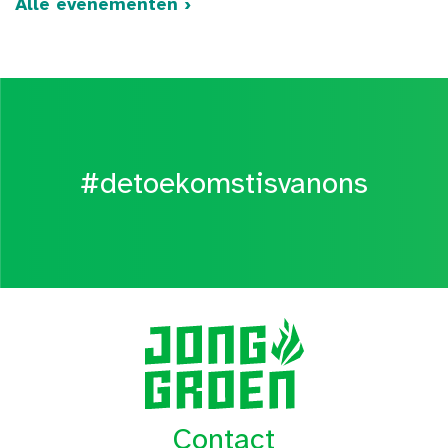
Alle evenementen ›
#detoekomstisvanons
Contact