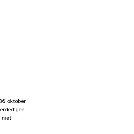
 30 oktober
verdedigen
 niet!