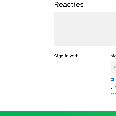
Reacties
Sign in with
si
or
ac