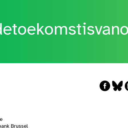
etoekomstisvan
ge
ank Brussel