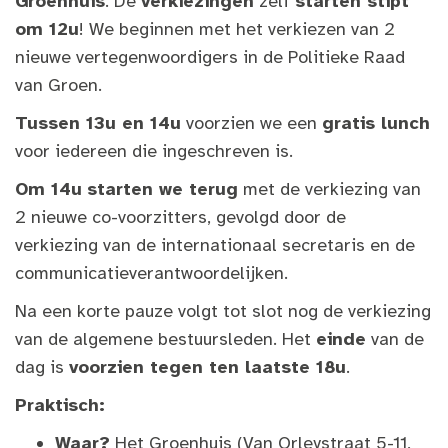
Groenhuis
. De
verkiezingen
zelf
starten stipt
om 12u
! We beginnen met het verkiezen van 2
nieuwe vertegenwoordigers in de Politieke Raad
van Groen.
Tussen 13u en 14u
voorzien we een
gratis lunch
voor iedereen die ingeschreven is.
Om 14u
starten we terug
met de verkiezing van
2 nieuwe co-voorzitters, gevolgd door de
verkiezing van de internationaal secretaris en de
communicatieverantwoordelijken.
Na een korte pauze volgt tot slot nog de verkiezing
van de algemene bestuursleden. Het
einde
van de
dag is
voorzien tegen ten laatste 18u
.
Praktisch:
Waar?
Het Groenhuis (Van Orleystraat 5-11,