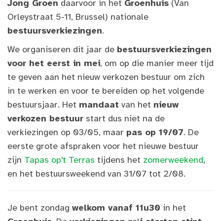
Jong Groen
daarvoor in het
Groenhuis
(Van
Orleystraat 5-11, Brussel) nationale
bestuursverkiezingen
.
We organiseren dit jaar de
bestuursverkiezingen
voor het eerst in mei
, om op die manier meer tijd
te geven aan het nieuw verkozen bestuur om zich
in te werken en voor te bereiden op het volgende
bestuursjaar. Het
mandaat
van het
nieuw
verkozen bestuur
start dus niet na de
verkiezingen op 03/05, maar
pas op 19/07
. De
eerste grote afspraken voor het nieuwe bestuur
zijn
Tapas op't Terras
tijdens het
zomerweekend
,
en het bestuursweekend van 31/07 tot 2/08.
Je bent zondag
welkom vanaf 11u30
in het