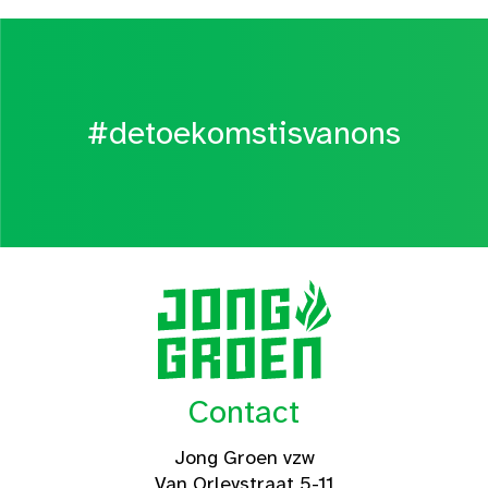
#detoekomstisvanons
Contact
Jong Groen vzw
Van Orleystraat 5-11