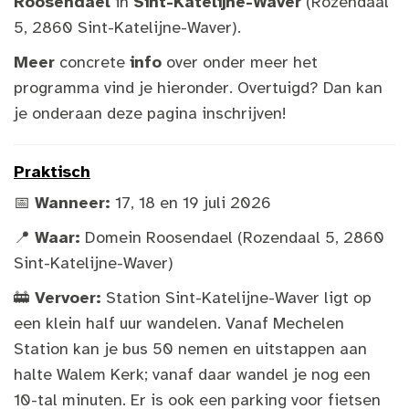
Roosendael
in
Sint-Katelijne-Waver
(Rozendaal
5, 2860 Sint-Katelijne-Waver).
Meer
concrete
info
over onder meer het
programma vind je hieronder
. Overtuigd? Dan kan
je onderaan deze pagina inschrijven!
Praktisch
📅
Wanneer:
17, 18 en 19 juli 2026
📍
Waar:
Domein Roosendael (Rozendaal 5, 2860
Sint-Katelijne-Waver)
🚋
Vervoer:
Station Sint-Katelijne-Waver ligt op
een klein half uur wandelen. Vanaf Mechelen
Station kan je bus 50 nemen en uitstappen aan
halte Walem Kerk; vanaf daar wandel je nog een
10-tal minuten. Er is ook een parking voor fietsen