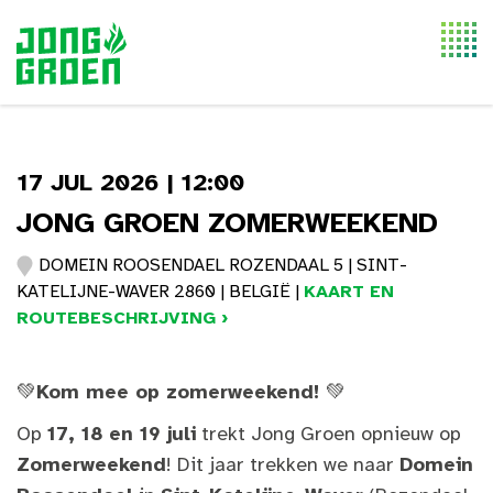
Togg
navi
17 JUL 2026 | 12:00
JONG GROEN ZOMERWEEKEND
DOMEIN ROOSENDAEL ROZENDAAL 5 | SINT-
KATELIJNE-WAVER 2860 | BELGIË |
KAART EN
ROUTEBESCHRIJVING ›
💚
Kom mee op zomerweekend!
💚
Op
17, 18 en 19 juli
trekt Jong Groen opnieuw op
Zomerweekend
! Dit jaar trekken we naar
Domein