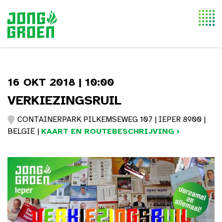
Togg
navi
16 OKT 2018 | 10:00
VERKIEZINGSRUIL
CONTAINERPARK PILKEMSEWEG 107 | IEPER 8900 |
BELGIË |
KAART EN ROUTEBESCHRIJVING ›