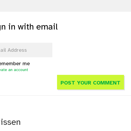
gn in with email
emember me
eate an account
nissen