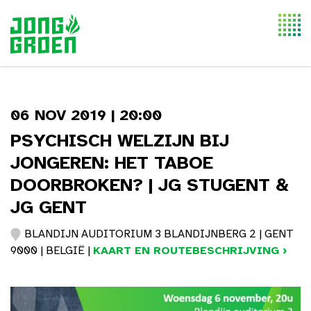
Togg
navi
06 NOV 2019 | 20:00
PSYCHISCH WELZIJN BIJ
JONGEREN: HET TABOE
DOORBROKEN? | JG STUGENT &
JG GENT
BLANDIJN AUDITORIUM 3 BLANDIJNBERG 2 | GENT
9000 | BELGIË |
KAART EN ROUTEBESCHRIJVING ›