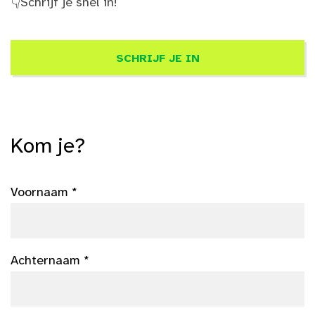
👇
Schrijf je snel in!
SCHRIJF JE IN
Kom je?
Voornaam *
Achternaam *