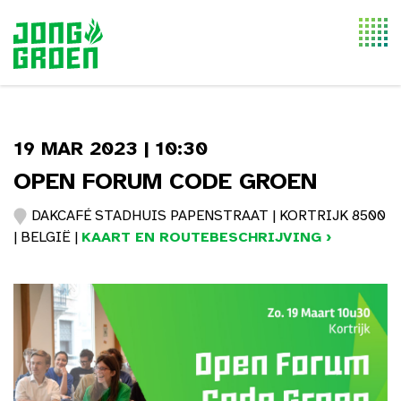
Togg
navi
19 MAR 2023 | 10:30
OPEN FORUM CODE GROEN
DAKCAFÉ STADHUIS PAPENSTRAAT | KORTRIJK 8500
| BELGIË |
KAART EN ROUTEBESCHRIJVING ›