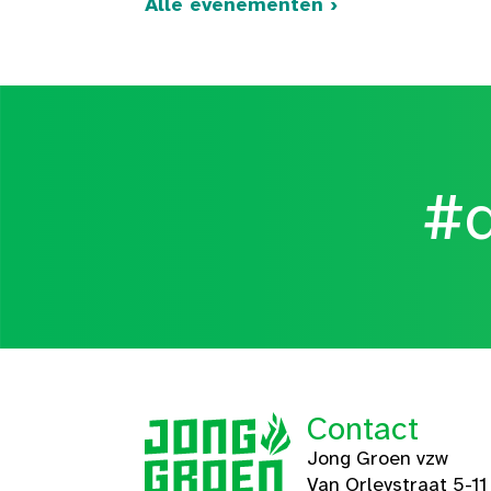
Alle evenementen ›
#d
Contact
Jong Groen vzw
Van Orleystraat 5-11