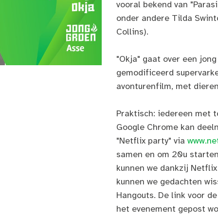
vooral bekend van "Paras
onder andere Tilda Swinto
Collins).
"Okja" gaat over een jong 
gemodificeerd supervarke
avonturenfilm, met dieren
Praktisch: iedereen met 
Google Chrome kan deeln
"Netflix party" via
www.net
samen en om 20u starten 
kunnen we dankzij Netfli
kunnen we gedachten wiss
Hangouts. De link voor de
het evenement gepost wo