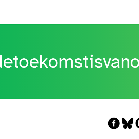
etoekomstisvan