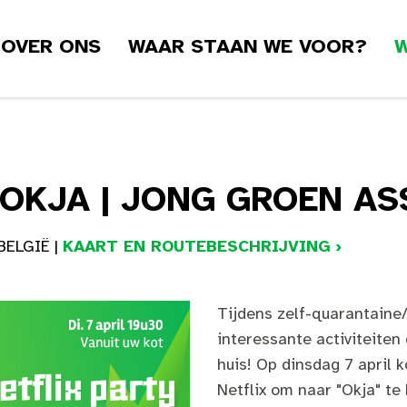
OVER ONS
WAAR STAAN WE VOOR?
W
 OKJA | JONG GROEN AS
BELGIË |
KAART EN ROUTEBESCHRIJVING ›
Tijdens zelf-quarantaine
interessante activiteiten
huis! Op dinsdag 7 april
Netflix om naar "Okja" te