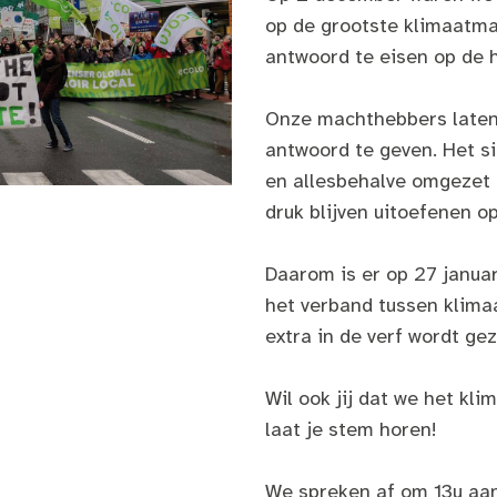
op de grootste klimaatma
antwoord te eisen op de h
Onze machthebbers laten
antwoord te geven. Het s
en allesbehalve omgezet 
druk blijven uitoefenen o
Daarom is er op 27 janua
het verband tussen klima
extra in de verf wordt gez
Wil ook jij dat we het k
laat je stem horen!
We spreken af om 13u aan