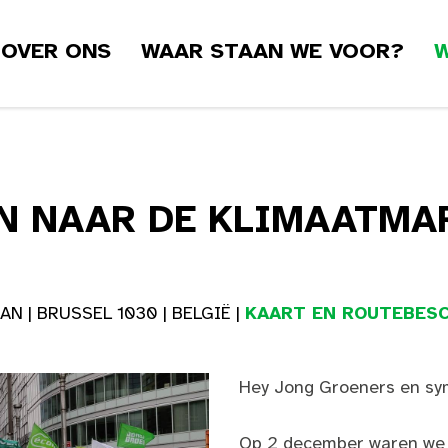
OVER ONS
WAAR STAAN WE VOOR?
W
N NAAR DE KLIMAATMAR
 | BRUSSEL 1030 | BELGIË |
KAART EN ROUTEBESC
Hey Jong Groeners en sy
Op 2 december waren we 