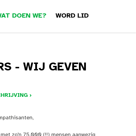
AT DOEN WE?
WORD LID
S - WIJ GEVEN
HRIJVING ›
mpathisanten,
met zo'n 75.000 (!!) mensen aanwezig