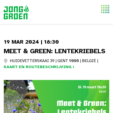
Togg
navi
19 MAR 2024 | 18:30
MEET & GREEN: LENTEKRIEBELS
HUIDEVETTERSKAAI 39 | GENT 9000 | BELGIË |
KAART EN ROUTEBESCHRIJVING ›