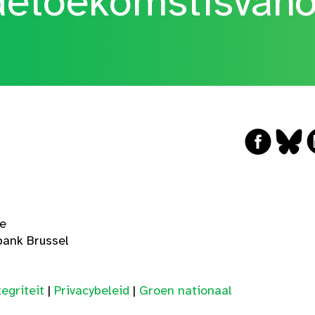
etoekomstisvan
ge
ank Brussel
egriteit
|
Privacybeleid
|
Groen nationaal