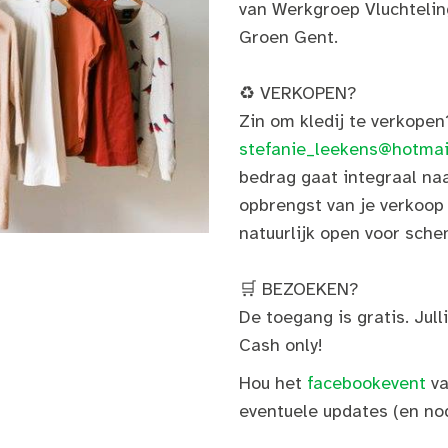
van Werkgroep Vluchteli
Groen Gent.
♻️ VERKOPEN?
Zin om kledij te verkopen
stefanie_leekens@hotmai
bedrag gaat integraal na
opbrengst van je verkoop
natuurlijk open voor sch
🛒 BEZOEKEN?
De toegang is gratis. Jull
Cash only!
Hou het
facebookevent
v
eventuele updates (en nod