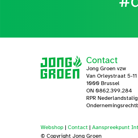
#d
Contact
Jong Groen vzw
Van Orleystraat 5-11
1000 Brussel
ON 0862.399.284
RPR Nederlandstali
Ondernemingsrechtb
Webshop
|
Contact
|
Aanspreekpunt Int
© Copyright Jong Groen