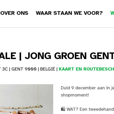
OVER ONS
WAAR STAAN WE VOOR?
W
ALE | JONG GROEN GEN
C | GENT 9000 | BELGIË |
KAART EN ROUTEBESCH
Duid 9 december aan in j
shopmoment!
🛍 WAT? Een tweedehands