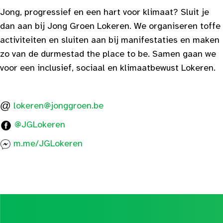
Jong, progressief en een hart voor klimaat? Sluit je
dan aan bij Jong Groen Lokeren. We organiseren toffe
activiteiten en sluiten aan bij manifestaties en maken
zo van de durmestad the place to be. Samen gaan we
voor een inclusief, sociaal en klimaatbewust Lokeren.
lokeren@jonggroen.be
@JGLokeren
m.me/JGLokeren