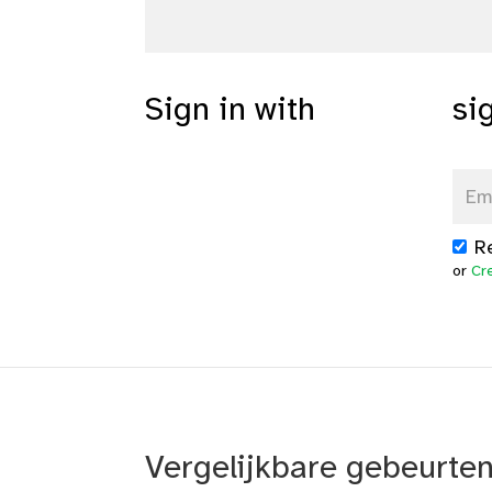
Sign in with
si
R
or
Cr
Vergelijkbare gebeurte