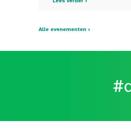
Lees verder ›
Alle evenementen ›
#d