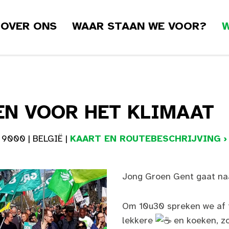
OVER ONS
WAAR STAAN WE VOOR?
W
EN VOOR HET KLIMAAT
9000 | BELGIË |
KAART EN ROUTEBESCHRIJVING ›
Jong Groen Gent gaat na
Om 10u30 spreken we af i
lekkere
en koeken, z