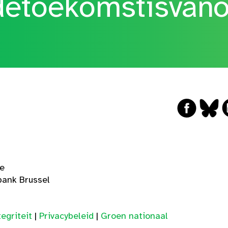
etoekomstisvan
ge
ank Brussel
egriteit
|
Privacybeleid
|
Groen nationaal