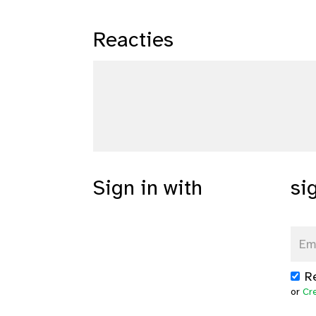
Reacties
Sign in with
si
R
or
Cr