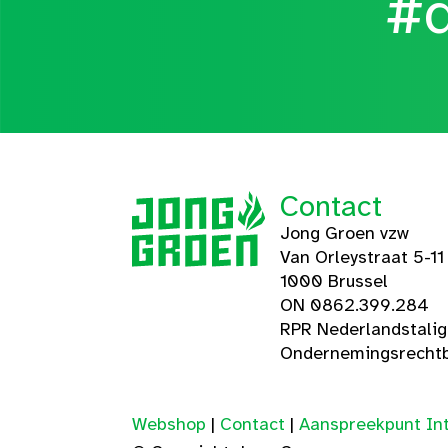
#d
Contact
Jong Groen vzw
Van Orleystraat 5-11
1000 Brussel
ON 0862.399.284
RPR Nederlandstali
Ondernemingsrechtb
Webshop
|
Contact
|
Aanspreekpunt Int