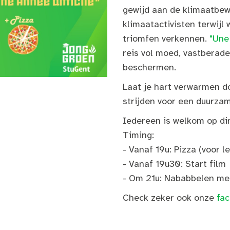
gewijd aan de klimaatbew
klimaatactivisten terwijl
triomfen verkennen.
"Une
reis vol moed, vastberad
beschermen.
Laat je hart verwarmen d
strijden voor een duurza
Iedereen is welkom op di
Timing:
- Vanaf 19u: Pizza (voor le
- Vanaf 19u30: Start film
- Om 21u: Nababbelen met
Check zeker ook onze
fa