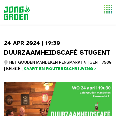
Togg
navi
24 APR 2024 | 19:30
DUURZAAMHEIDSCAFÉ STUGENT
HET GOUDEN MANDEKEN PENSMARKT 9 | GENT 9000
| BELGIË |
KAART EN ROUTEBESCHRIJVING ›