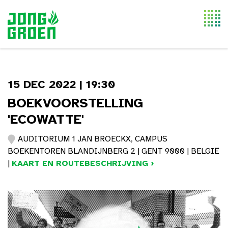
Togg
navi
15 DEC 2022 | 19:30
BOEKVOORSTELLING
'ECOWATTE'
AUDITORIUM 1 JAN BROECKX, CAMPUS
BOEKENTOREN BLANDIJNBERG 2 | GENT 9000 | BELGIË
|
KAART EN ROUTEBESCHRIJVING ›