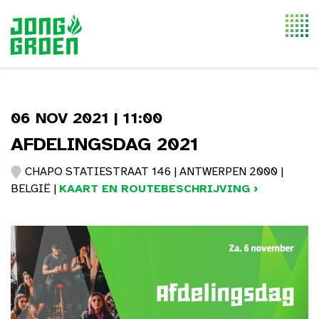
Togg
navi
06 NOV 2021 | 11:00
AFDELINGSDAG 2021
CHAPO STATIESTRAAT 146 | ANTWERPEN 2000 |
BELGIË |
KAART EN ROUTEBESCHRIJVING ›