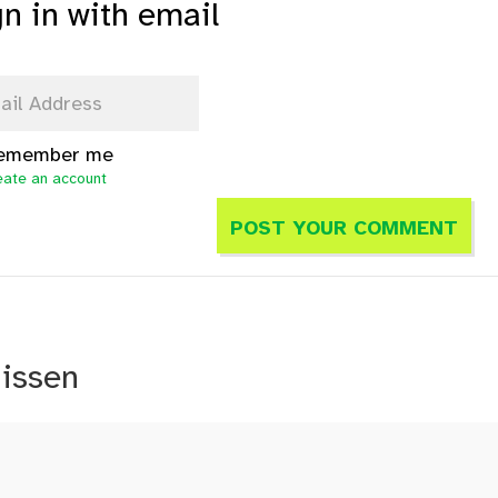
gn in with email
emember me
eate an account
nissen