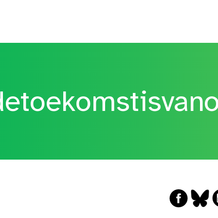
etoekomstisvan