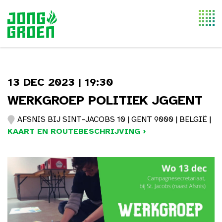
Togg
navi
13 DEC 2023 | 19:30
WERKGROEP POLITIEK JGGENT
AFSNIS BIJ SINT-JACOBS 10 | GENT 9000 | BELGIË |
KAART EN ROUTEBESCHRIJVING ›