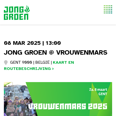
Togg
navi
08 MAR 2025 | 13:00
JONG GROEN @ VROUWENMARS
GENT 9000 | BELGIË |
KAART EN
ROUTEBESCHRIJVING ›