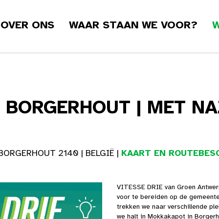
OVER ONS
WAAR STAAN WE VOOR?
W
N BORGERHOUT | MET NA
BORGERHOUT 2140 | BELGIË |
KAART EN ROUTEBESC
VITESSE DRIE van Groen Antwerp
voor te bereiden op de gemeente
trekken we naar verschillende pl
we halt in Mokkakapot in Borger