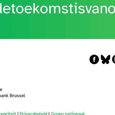
etoekomstisvan
ge
ank Brussel
egriteit
|
Privacybeleid
|
Groen nationaal