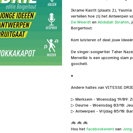
Ikrame Kastit (plaats 2), Yasmia
vertellen hoe zij het Antwerpen 
De Weerdt
en
Abdullah Ibrahim
, 
Borgerhout.
Kom luisteren of deel jouw ideeë
De singer-songwriter Taher Naz
Merveille is een upcoming slam p
goochelt.
•
Andere haltes van VITESSE DRI
▷ Merksem - Woensdag 19/09: Z
▷ Deurne - Woensdag 03/10: Jeu
▷ Antwerpen - Vrijdag 05/10: Bar
🚲 🚲 🚲
Hou het
facebookevent
van
Jong