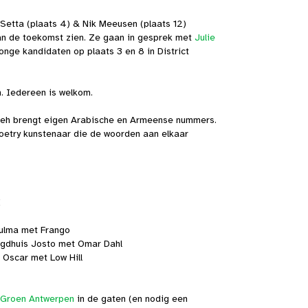
 Setta (plaats 4) & Nik Meeusen (plaats 12)
van de toekomst zien. Ze gaan in gesprek met
Julie
jonge kandidaten op plaats 3 en 8 in District
n. Iedereen is welkom.
eeh brengt eigen Arabische en Armeense nummers.
oetry kunstenaar die de woorden aan elkaar
E
ulma met Frango
gdhuis Josto met Omar Dahl
 Oscar met Low Hill
 Groen Antwerpen
in de gaten (en nodig een