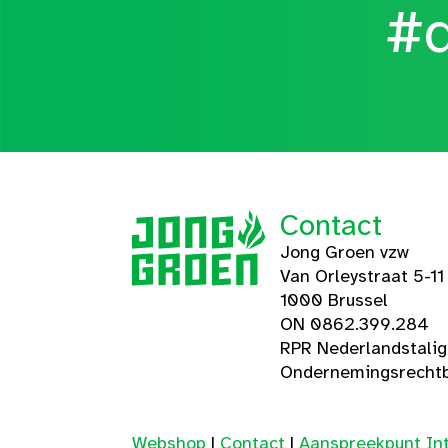
#d
Contact
Jong Groen vzw
Van Orleystraat 5-11
1000 Brussel
ON 0862.399.284
RPR Nederlandstali
Ondernemingsrechtb
Webshop
|
Contact
|
Aanspreekpunt Int