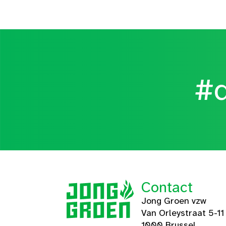
#d
Contact
Jong Groen vzw
Van Orleystraat 5-11
1000 Brussel