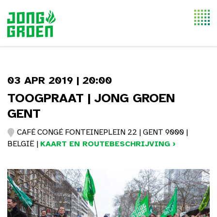
Togg
navi
03 APR 2019 | 20:00
TOOGPRAAT | JONG GROEN
GENT
CAFÉ CONGÉ FONTEINEPLEIN 22 | GENT 9000 |
BELGIË |
KAART EN ROUTEBESCHRIJVING ›