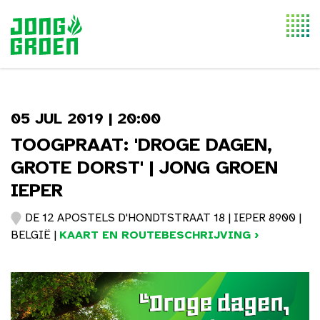
Togg
navi
05 JUL 2019 | 20:00
TOOGPRAAT: 'DROGE DAGEN,
GROTE DORST' | JONG GROEN
IEPER
DE 12 APOSTELS D'HONDTSTRAAT 18 | IEPER 8900 |
BELGIË |
KAART EN ROUTEBESCHRIJVING ›