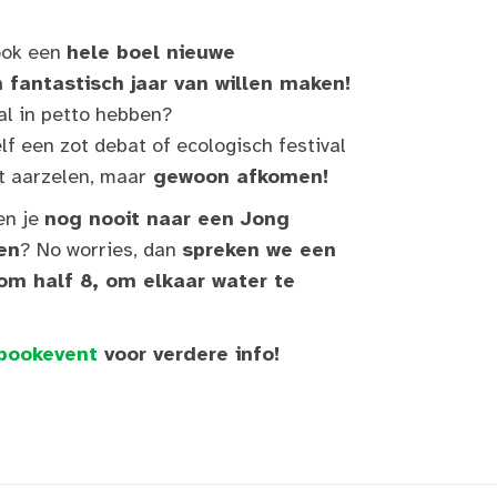
 ook een
hele boel nieuwe
 fantastisch jaar van willen maken!
al in petto hebben?
f een zot debat of ecologisch festival
t aarzelen, maar
gewoon afkomen!
en je
nog nooit naar een Jong
en
? No worries, dan
spreken we een
 om half 8, om elkaar water te
bookevent
voor verdere info!