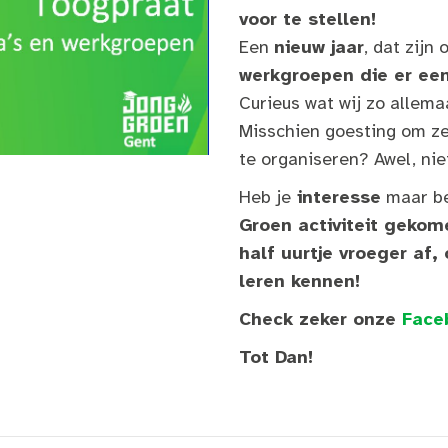
voor te stellen!
Een
nieuw jaar
, dat zijn
werkgroepen die er een
Curieus wat wij zo allema
Misschien goesting om zel
te organiseren? Awel, nie
Heb je
interesse
maar b
Groen activiteit gekom
half uurtje vroeger af,
leren kennen!
Check zeker onze
Face
Tot Dan!