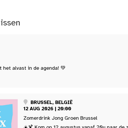
nissen
t het alvast in de agenda! 💚
BRUSSEL, BELGIË
12 AUG 2026 | 20:00
Zomerdrink Jong Groen Brussel
☀️🍹 Kom op 12 augustus vanaf 20u naar de 