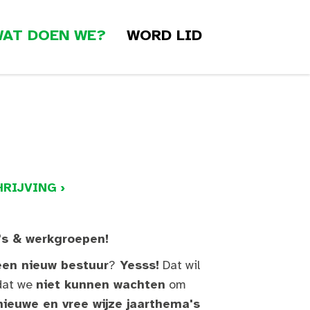
AT DOEN WE?
WORD LID
RIJVING ›
's & werkgroepen!
een nieuw bestuur
?
Yesss!
Dat wil
dat we
niet kunnen wachten
om
rnieuwe en vree wijze jaarthema's