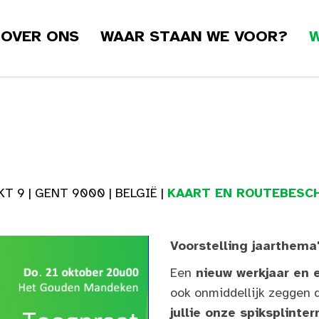
OVER ONS
WAAR STAAN WE VOOR?
W
9 | GENT 9000 | BELGIË |
KAART EN ROUTEBESCH
Voorstelling jaarthema
Een
nieuw werkjaar en 
ook onmiddellijk zeggen 
jullie onze spiksplinte