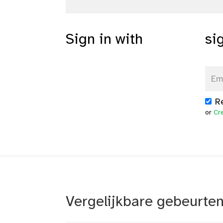
Sign in with
si
R
or
Cr
Vergelijkbare gebeurte