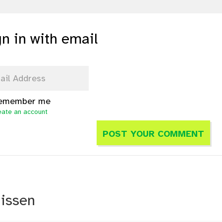
gn in with email
emember me
eate an account
nissen