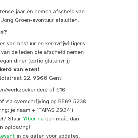
ntense jaar én nemen afscheid van
 Jong Groen-avontuur afsluiten.
en?
s van bestuur en kernvrijwilligers
 van de leden die afscheid nemen
egan diner (optie glutenvrij)
ekerd van eten!
Vlotstraat 22, 9000 Gent!
ten/werkzoekenden) of €10
of via overschrijving op BE89 5230
ng: je naam + ‘TAPAS 2024’)
el? Stuur
Ylberina
een mail, dan
n oplossing!
kevent
in de gaten voor updates.