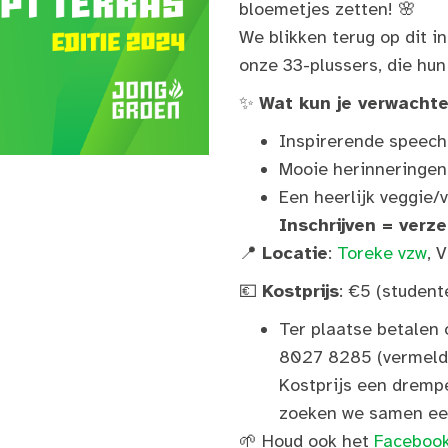
bloemetjes zetten! 🌸
We blikken terug op dit i
onze 33-plussers, die hun
✨
Wat kun je verwacht
Inspirerende speeche
Mooie herinneringen
Een heerlijk veggie/v
Inschrijven = verz
📍
Locatie
:
Toreke vzw
, 
💶
Kostprijs
: €5 (studen
Ter plaatse betalen 
8027 8285 (vermeldi
Kostprijs een dremp
zoeken we samen ee
🌱 Houd ook het
Faceboo