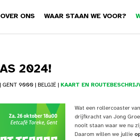
OVER ONS
WAAR STAAN WE VOOR?
W
AS 2024!
 GENT 9000 | BELGIË |
KAART EN ROUTEBESCHRIJV
Wat een rollercoaster van 
drijfkracht van Jong Groe
nooit staan waar we nu zi
Daarom willen we jullie
o