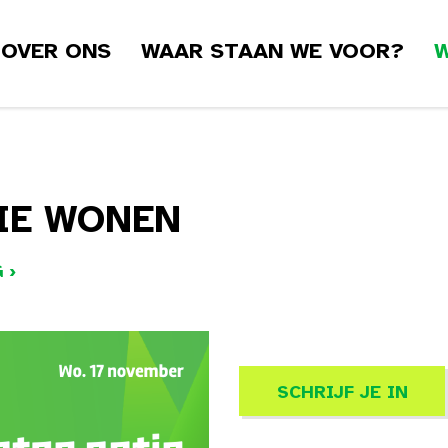
OVER ONS
WAAR STAAN WE VOOR?
W
IE WONEN
 ›
SCHRIJF JE IN