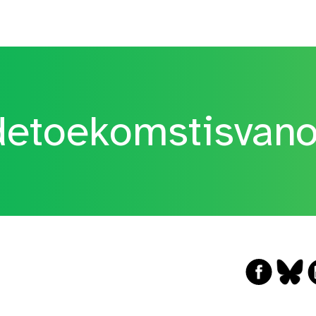
etoekomstisvan