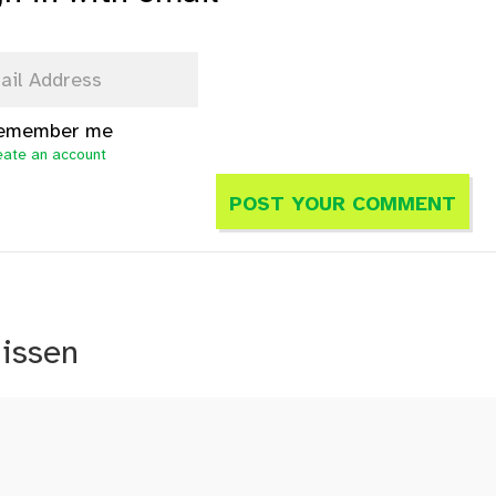
emember me
eate an account
nissen