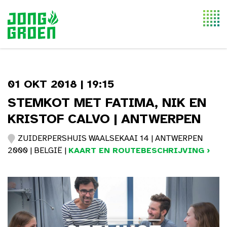
Togg
navi
01 OKT 2018 | 19:15
STEMKOT MET FATIMA, NIK EN
KRISTOF CALVO | ANTWERPEN
ZUIDERPERSHUIS WAALSEKAAI 14 | ANTWERPEN
2000 | BELGIË |
KAART EN ROUTEBESCHRIJVING ›