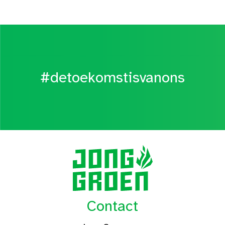
#detoekomstisvanons
Contact