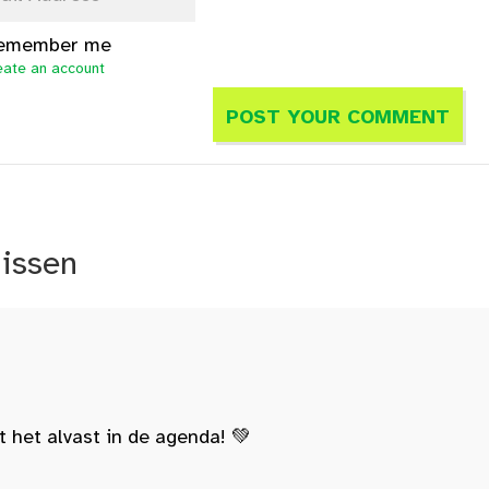
emember me
eate an account
nissen
t het alvast in de agenda! 💚