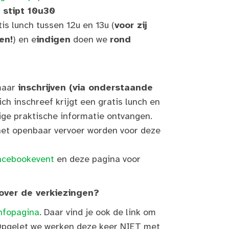
m
stipt 10u30
is lunch tussen 12u en 13u (
voor zij
en!
) en e
indigen
doen we
rond
maar
inschrijven (via onderstaande
ich inschreef krijgt een gratis lunch en
ige praktische informatie ontvangen.
et openbaar vervoer worden voor deze
acebookevent
en deze pagina voor
 over de verkiezingen?
nfopagina
. Daar vind je ook de link om
 (Opgelet we werken deze keer NIET met