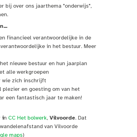
eer bij over ons jaarthema "onderwijs",
nen.
en…
en financieel verantwoordelijke in de
verantwoordelijke in het bestuur. Meer
 het nieuwe bestuur en hun jaarplan
et alle werkgroepen
 wie zich inschrijft
l plezier en goesting om van het
r een fantastisch jaar te maken!
 i
n
CC Het bolwerk
,
Vilvoorde
. Dat
s wandelenafstand van Vilvoorde
gle maps
)