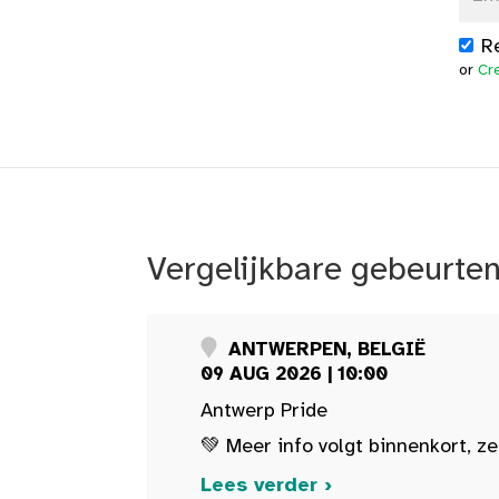
R
or
Cr
Vergelijkbare gebeurte
ANTWERPEN, BELGIË
09 AUG 2026 | 10:00
Antwerp Pride
💚 Meer info volgt binnenkort, ze
Lees verder ›