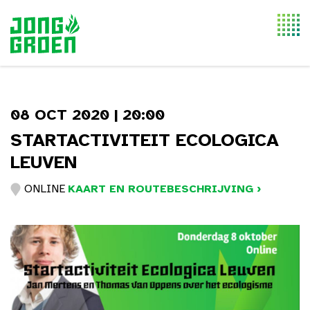
Togg
navi
08 OCT 2020 | 20:00
STARTACTIVITEIT ECOLOGICA
LEUVEN
ONLINE
KAART EN ROUTEBESCHRIJVING ›