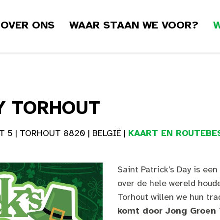
OVER ONS
WAAR STAAN WE VOOR?
W
AY TORHOUT
 5 | TORHOUT 8820 | BELGIË |
KAART EN ROUTEBES
Saint Patrick’s Day is ee
over de hele wereld houde
Torhout willen we hun tra
komt door Jong Groen T