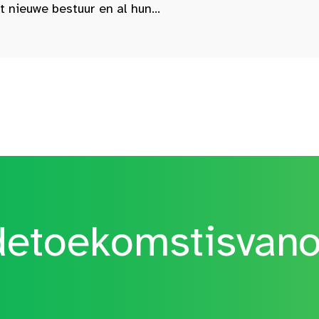
nieuwe bestuur en al hun...
etoekomstisvan