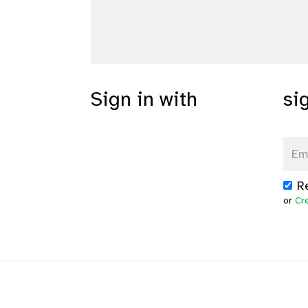
Sign in with
si
R
or
Cr